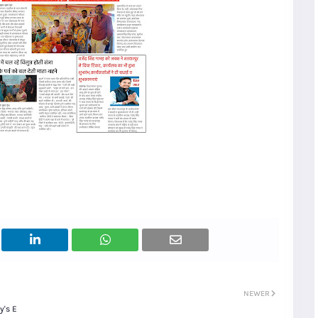
NEWER
y's E