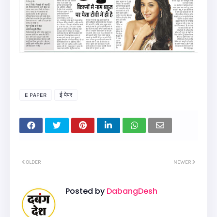
E PAPER
ई पेपर
OLDER
NEWER
Posted by
DabangDesh